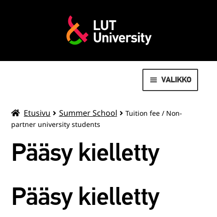
VALIKKO
AVOIN YLIOPISTO
Etusivu
Summer School
Tuition fee / Non-
partner university students
MOVEO LIIKUNTAPALVELUT
Pääsy kielletty
LAAJENN
OPISKELIJOILLE
ALEMMAN
TASON
VALMISTUNEILLE
Pääsy kielletty
VALIKKO
SUMMER SCHOOL