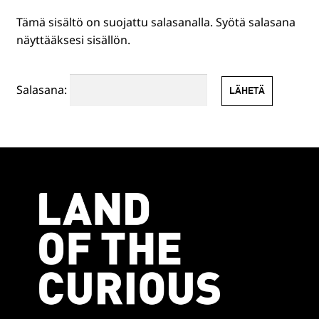
Tämä sisältö on suojattu salasanalla. Syötä salasana
HENKILÖSTÖLLE
näyttääksesi sisällön.
PR-TUOTTEET
Salasana:
MUUT TUOTTEET
EN