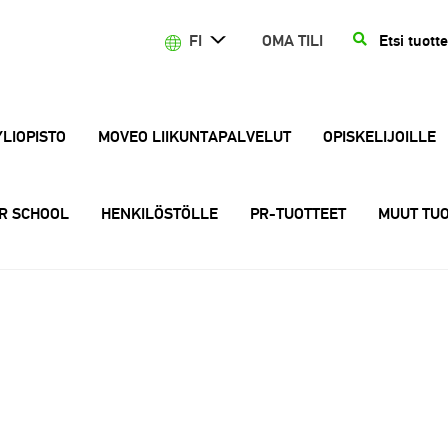
Etsi:
HAKU
FI
OMA TILI
YLIOPISTO
MOVEO LIIKUNTAPALVELUT
OPISKELIJOILLE
R SCHOOL
HENKILÖSTÖLLE
PR-TUOTTEET
MUUT TUO