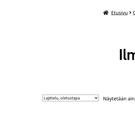
Etusivu
O
Il
Näytetään ain