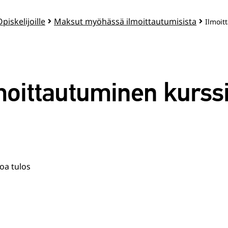
piskelijoille
Maksut myöhässä ilmoittautumisista
Ilmoit
moittautuminen kurssi
oa tulos