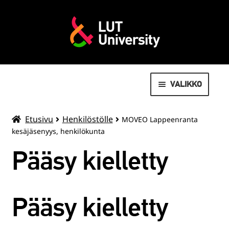
VALIKKO
AVOIN YLIOPISTO
Etusivu
Henkilöstölle
MOVEO Lappeenranta
kesäjäsenyys, henkilökunta
MOVEO LIIKUNTAPALVELUT
Pääsy kielletty
LAAJENN
OPISKELIJOILLE
ALEMMAN
TASON
VALMISTUNEILLE
Pääsy kielletty
VALIKKO
SUMMER SCHOOL