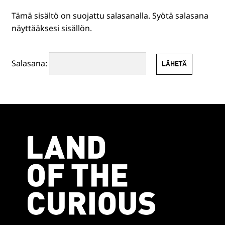
Tämä sisältö on suojattu salasanalla. Syötä salasana
HENKILÖSTÖLLE
näyttääksesi sisällön.
PR-TUOTTEET
Salasana:
MUUT TUOTTEET
EN