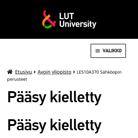
VALIKKO
AVOIN YLIOPISTO
Etusivu
Avoin yliopisto
LES10A370 Sähköopin
perusteet
MOVEO LIIKUNTAPALVELUT
Pääsy kielletty
LAAJENN
OPISKELIJOILLE
ALEMMAN
TASON
VALMISTUNEILLE
Pääsy kielletty
VALIKKO
SUMMER SCHOOL