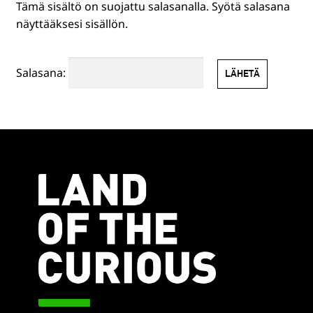
Tämä sisältö on suojattu salasanalla. Syötä salasana
HENKILÖSTÖLLE
näyttääksesi sisällön.
PR-TUOTTEET
Salasana:
MUUT TUOTTEET
EN