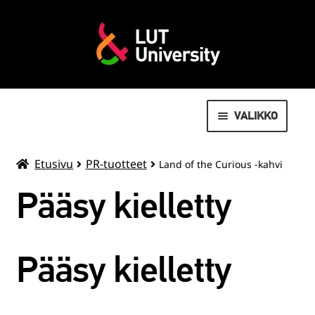
VALIKKO
AVOIN YLIOPISTO
Etusivu
PR-tuotteet
Land of the Curious -kahvi
MOVEO LIIKUNTAPALVELUT
Pääsy kielletty
LAAJENN
OPISKELIJOILLE
ALEMMAN
Pääsy kielletty
TASON
VALMISTUNEILLE
VALIKKO
SUMMER SCHOOL