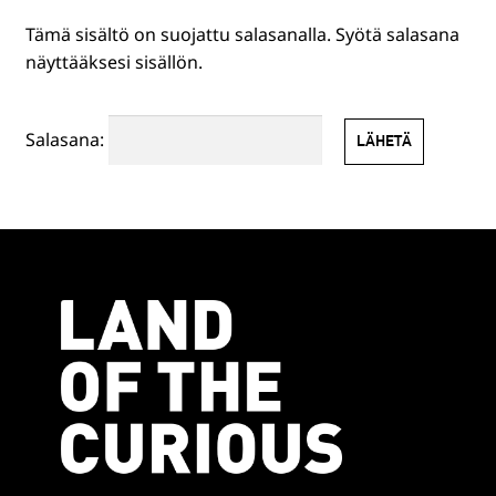
Tämä sisältö on suojattu salasanalla. Syötä salasana
HENKILÖSTÖLLE
näyttääksesi sisällön.
PR-TUOTTEET
Salasana:
MUUT TUOTTEET
EN