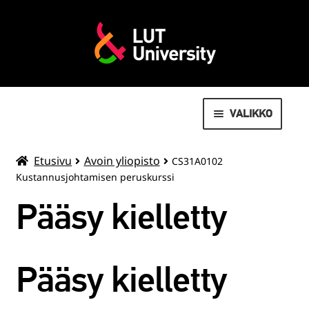
VALIKKO
AVOIN YLIOPISTO
Etusivu
Avoin yliopisto
CS31A0102
Kustannusjohtamisen peruskurssi
MOVEO LIIKUNTAPALVELUT
Pääsy kielletty
LAAJENN
OPISKELIJOILLE
ALEMMAN
TASON
VALMISTUNEILLE
Pääsy kielletty
VALIKKO
SUMMER SCHOOL