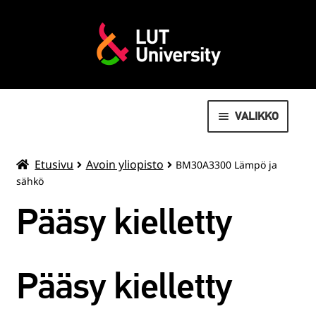
VALIKKO
AVOIN YLIOPISTO
Etusivu
Avoin yliopisto
BM30A3300 Lämpö ja
sähkö
MOVEO LIIKUNTAPALVELUT
Pääsy kielletty
LAAJENN
OPISKELIJOILLE
ALEMMAN
TASON
VALMISTUNEILLE
Pääsy kielletty
VALIKKO
SUMMER SCHOOL