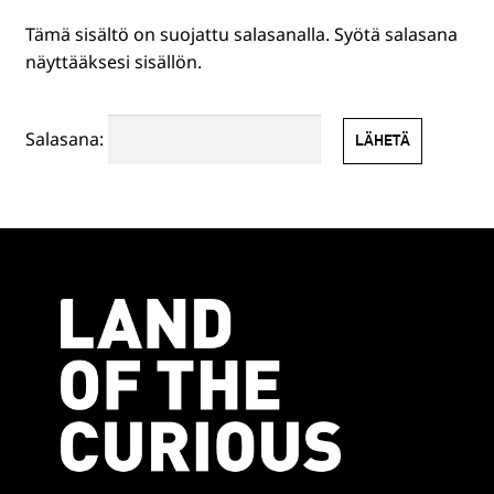
Tämä sisältö on suojattu salasanalla. Syötä salasana
HENKILÖSTÖLLE
näyttääksesi sisällön.
PR-TUOTTEET
Salasana:
MUUT TUOTTEET
EN