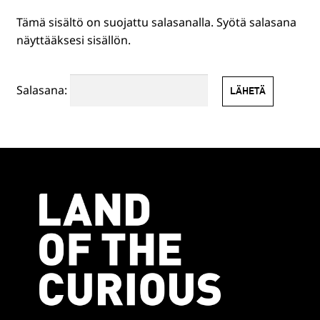
Tämä sisältö on suojattu salasanalla. Syötä salasana
HENKILÖSTÖLLE
näyttääksesi sisällön.
PR-TUOTTEET
Salasana:
MUUT TUOTTEET
EN