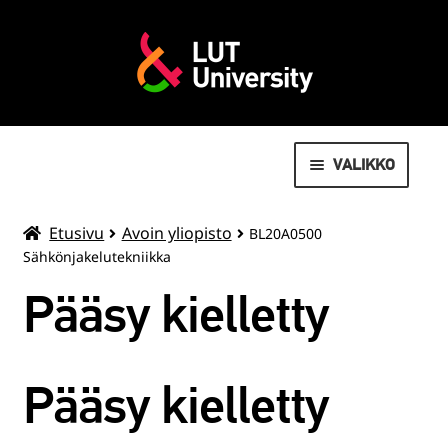
VALIKKO
AVOIN YLIOPISTO
Etusivu
Avoin yliopisto
BL20A0500
Sähkönjakelutekniikka
MOVEO LIIKUNTAPALVELUT
Pääsy kielletty
LAAJENN
OPISKELIJOILLE
ALEMMAN
TASON
VALMISTUNEILLE
Pääsy kielletty
VALIKKO
SUMMER SCHOOL