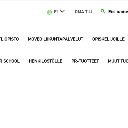
Etsi:
HAKU
FI
OMA TILI
YLIOPISTO
MOVEO LIIKUNTAPALVELUT
OPISKELIJOILLE
R SCHOOL
HENKILÖSTÖLLE
PR-TUOTTEET
MUUT TUO