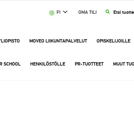
Etsi:
HAKU
FI
OMA TILI
YLIOPISTO
MOVEO LIIKUNTAPALVELUT
OPISKELIJOILLE
R SCHOOL
HENKILÖSTÖLLE
PR-TUOTTEET
MUUT TUO