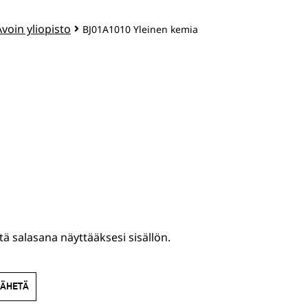
Avoin yliopisto
BJ01A1010 Yleinen kemia
tä salasana näyttääksesi sisällön.