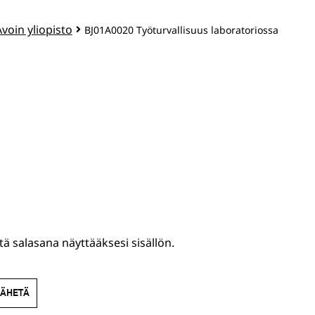
Avoin yliopisto
BJ01A0020 Työturvallisuus laboratoriossa
tä salasana näyttääksesi sisällön.