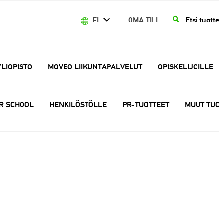
Etsi:
HAKU
FI
OMA TILI
YLIOPISTO
MOVEO LIIKUNTAPALVELUT
OPISKELIJOILLE
R SCHOOL
HENKILÖSTÖLLE
PR-TUOTTEET
MUUT TUO