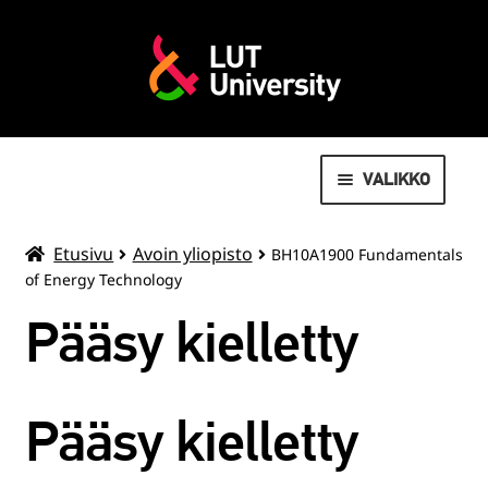
VALIKKO
AVOIN YLIOPISTO
Etusivu
Avoin yliopisto
BH10A1900 Fundamentals
of Energy Technology
MOVEO LIIKUNTAPALVELUT
Pääsy kielletty
LAAJENN
OPISKELIJOILLE
ALEMMAN
TASON
VALMISTUNEILLE
Pääsy kielletty
VALIKKO
SUMMER SCHOOL