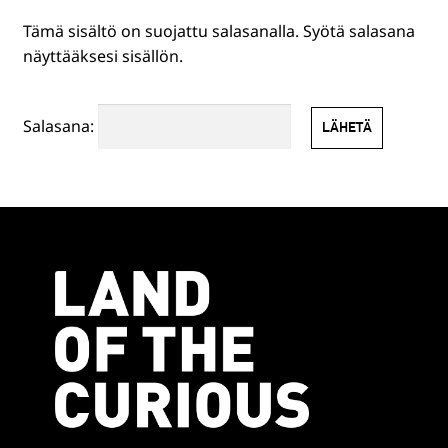
Tämä sisältö on suojattu salasanalla. Syötä salasana
HENKILÖSTÖLLE
näyttääksesi sisällön.
PR-TUOTTEET
Salasana:
MUUT TUOTTEET
EN