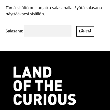
Tämä sisältö on suojattu salasanalla. Syötä salasana
HENKILÖSTÖLLE
näyttääksesi sisällön.
PR-TUOTTEET
Salasana:
MUUT TUOTTEET
EN