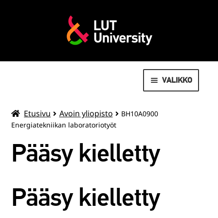
VALIKKO
AVOIN YLIOPISTO
Etusivu
Avoin yliopisto
BH10A0900
Energiatekniikan laboratoriotyöt
MOVEO LIIKUNTAPALVELUT
Pääsy kielletty
LAAJENN
OPISKELIJOILLE
ALEMMAN
TASON
VALMISTUNEILLE
Pääsy kielletty
VALIKKO
SUMMER SCHOOL