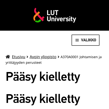
VALIKKO
AVOIN YLIOPISTO
Etusivu
Avoin yliopisto
A370A0001 Johtamisen ja
yrittäjyyden perusteet
MOVEO LIIKUNTAPALVELUT
Pääsy kielletty
LAAJENN
OPISKELIJOILLE
ALEMMAN
TASON
VALMISTUNEILLE
Pääsy kielletty
VALIKKO
SUMMER SCHOOL