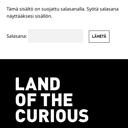
Tämä sisältö on suojattu salasanalla. Syötä salasana
HENKILÖSTÖLLE
näyttääksesi sisällön.
PR-TUOTTEET
Salasana:
MUUT TUOTTEET
EN